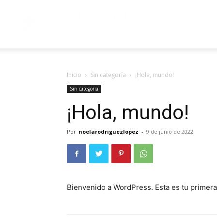
Villas
Agua
Inicio
Sin categoría
¡Hola, mundo!
Sin categoría
¡Hola, mundo!
Por
noelarodriguezlopez
-
9 de junio de 2022
Bienvenido a WordPress. Esta es tu primera e