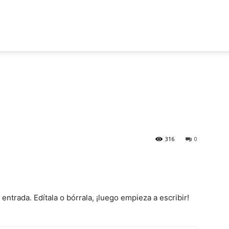
INICIO
PROYECTO
LAS VILLAS
UBICACIÓN
316
0
ntrada. Edítala o bórrala, ¡luego empieza a escribir!